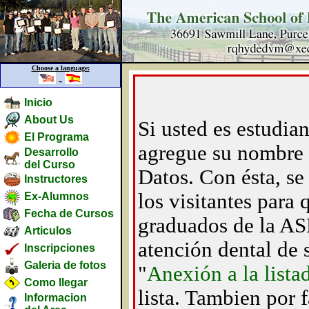
Choose a language:
-
Inicio
About Us
Si usted es estudia
El Programa
agregue su nombre 
Desarrollo
del Curso
Datos. Con ésta, se 
Instructores
los visitantes para q
Ex-Alumnos
Fecha de Cursos
graduados de la AS
Articulos
atención dental de s
Inscripciones
Galeria de fotos
"
Anexión a la lista
Como llegar
lista. Tambien por 
Informacion