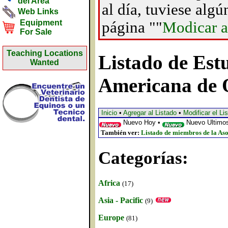
del Area
al día, tuviese alg
Web Links
Equipment
página ""
Modicar a
For Sale
Teaching Locations
Listado de Estu
Wanted
Americana de 
Inicio
•
Agregar al Listado
•
Modificar el Li
Nuevo Hoy •
Nuevo Ultimos
También ver:
Listado de miembros de la Aso
Categorías:
Africa
(17)
Asia - Pacific
(9)
Europe
(81)