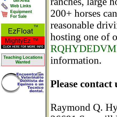
ranches, large h
del Area
Web Links
200+ horses can
Equipment
For Sale
reasonable drivi
hosting one of o
RQHYDEDVM@
information.
Teaching Locations
Wanted
Please contact 
Raymond Q. H