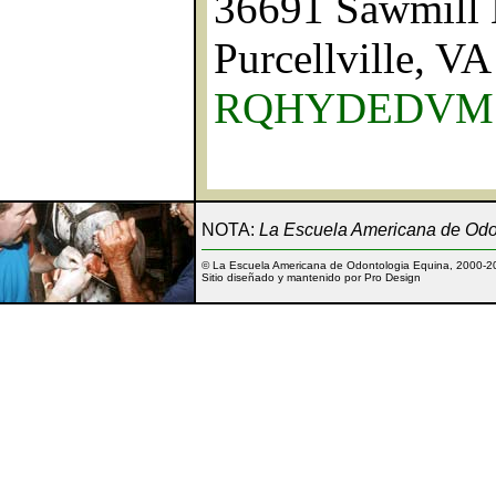
36691 Sawmill
Purcellville, V
RQHYDEDVM@
NOTA:
La Escuela Americana de Odon
© La Escuela Americana de Odontologia Equina, 2000-2
Sitio diseñado y mantenido por Pro Design