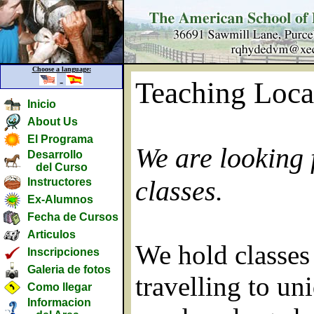
Choose a language:
-
Teaching Loca
Inicio
About Us
El Programa
We are looking 
Desarrollo
del Curso
classes.
Instructores
Ex-Alumnos
Fecha de Cursos
Articulos
We hold classes
Inscripciones
Galeria de fotos
travelling to u
Como llegar
Informacion