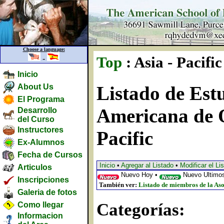
Choose a language:
-
Top
: Asia - Pacific
Inicio
About Us
Listado de Estu
El Programa
Americana de O
Desarrollo
del Curso
Instructores
Pacific
Ex-Alumnos
Fecha de Cursos
Inicio
•
Agregar al Listado
•
Modificar el Li
Articulos
Nuevo Hoy •
Nuevo Ultimos
Inscripciones
También ver:
Listado de miembros de la Aso
Galeria de fotos
Categorías:
Como llegar
Informacion