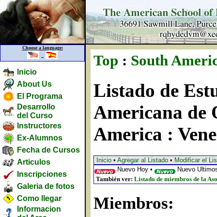
Choose a language:
-
Top
:
South Ameri
Inicio
About Us
Listado de Estu
El Programa
Americana de 
Desarrollo
del Curso
Instructores
America : Vene
Ex-Alumnos
Fecha de Cursos
Inicio
•
Agregar al Listado
•
Modificar el Li
Articulos
Nuevo Hoy •
Nuevo Ultimos
Inscripciones
También ver:
Listado de miembros de la Aso
Galeria de fotos
Miembros:
Como llegar
Informacion