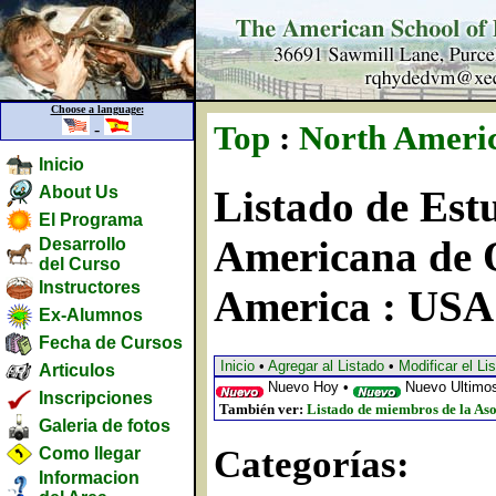
Choose a language:
-
Top
:
North Ameri
Inicio
About Us
Listado de Estu
El Programa
Americana de 
Desarrollo
del Curso
Instructores
America : USA
Ex-Alumnos
Fecha de Cursos
Inicio
•
Agregar al Listado
•
Modificar el Li
Articulos
Nuevo Hoy •
Nuevo Ultimos
Inscripciones
También ver:
Listado de miembros de la Aso
Galeria de fotos
Categorías:
Como llegar
Informacion