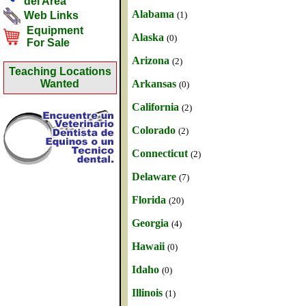
del Area
Alabama
(1)
Web Links
Equipment
Alaska
(0)
For Sale
Arizona
(2)
Teaching Locations
Arkansas
Wanted
(0)
California
(2)
Colorado
(2)
Connecticut
(2)
Delaware
(7)
Florida
(20)
Georgia
(4)
Hawaii
(0)
Idaho
(0)
Illinois
(1)